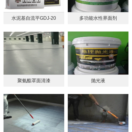
水泥基自流平GDJ-20
多功能水性界面剂
聚氨酯罩面清漆
抛光液