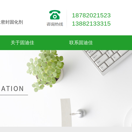
18782021523
土密封固化剂
13882133315
关于固迪佳
联系固迪佳